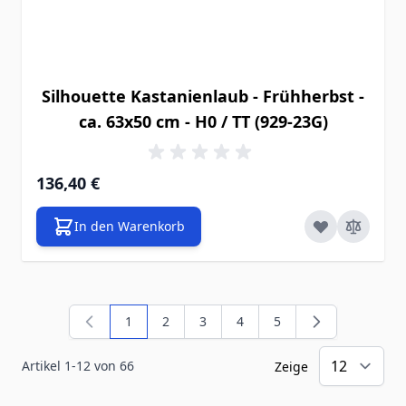
Silhouette Kastanienlaub - Frühherbst -
ca. 63x50 cm - H0 / TT (929-23G)
136,40 €
In den Warenkorb
1
2
3
4
5
Sie lesen gerade die Seite
Seite
Seite
Seite
Seite
Artikel
1
-
12
von
66
Zeige