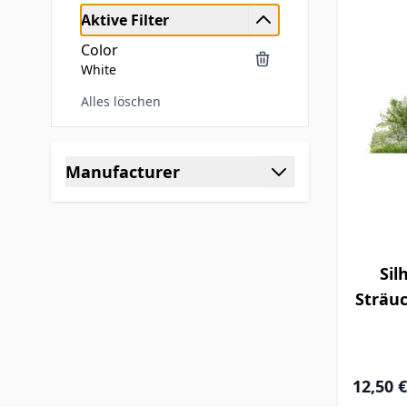
Aktive Filter
Color
White
Alles löschen
Zur Produktliste springen
Manufacturer
Filter
Sil
Sträuc
12,50 €