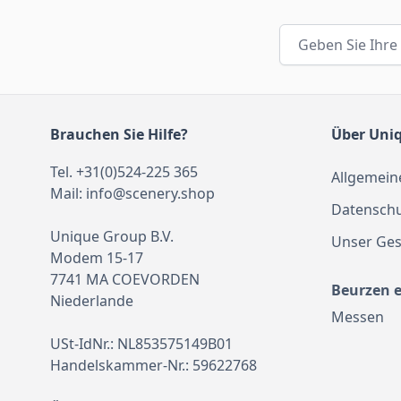
E-Mail-Adresse
Brauchen Sie Hilfe?
Über Uni
Tel. +31(0)524-225 365
Allgemein
Mail:
info@scenery.shop
Datenschu
Unique Group B.V.
Unser Ges
Modem 15-17
7741 MA COEVORDEN
Beurzen 
Niederlande
Messen
USt-IdNr.: NL853575149B01
Handelskammer-Nr.: 59622768