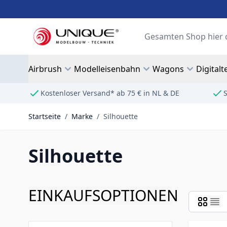
Zum Inhalt springen
Suche
Airbrush
Modelleisenbahn
Wagons
Digitalt
Kostenloser Versand* ab 75 € in NL & DE
S
Startseite
/
Marke
/
Silhouette
Silhouette
EINKAUFSOPTIONEN