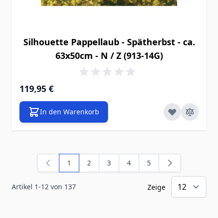
Silhouette Pappellaub - Spätherbst - ca.
63x50cm - N / Z (913-14G)
119,95 €
In den Warenkorb
1
2
3
4
5
Sie lesen gerade die Seite
Seite
Seite
Seite
Seite
Artikel
1
-
12
von
137
Zeige