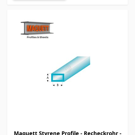
Maquett Styrene Profile - Recheckrohr -