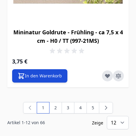
Mininatur Goldrute - Frühling - ca 7,5 x 4
cm - H0 / TT (997-21MS)
3,75 €
In den Warenkorb
1
2
3
4
5
Sie lesen gerade die Seite
Seite
Seite
Seite
Seite
Artikel
1
-
12
von
66
Zeige