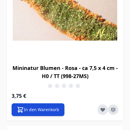
Mininatur Blumen - Rosa - ca 7,5 x 4 cm -
H0 / TT (998-27MS)
3,75 €
In den Warenkorb