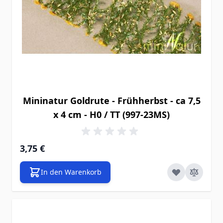
Mininatur Goldrute - Frühherbst - ca 7,5
x 4 cm - H0 / TT (997-23MS)
3,75 €
In den Warenkorb