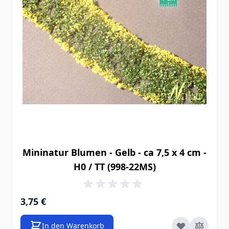
Mininatur Blumen - Gelb - ca 7,5 x 4 cm -
H0 / TT (998-22MS)
3,75 €
In den Warenkorb