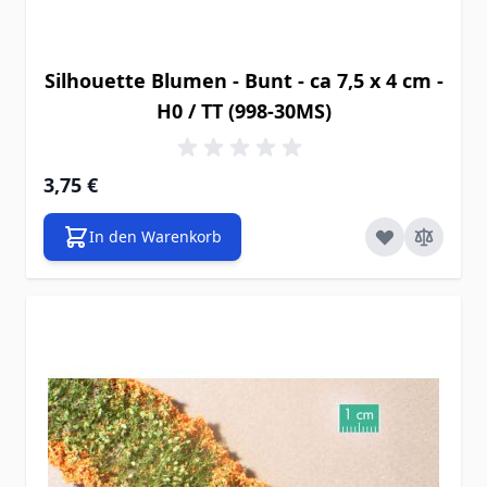
Silhouette Blumen - Bunt - ca 7,5 x 4 cm -
H0 / TT (998-30MS)
3,75 €
In den Warenkorb