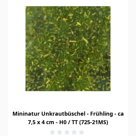
Mininatur Unkrautbüschel - Frühling - ca
7,5 x 4 cm - H0 / TT (725-21MS)