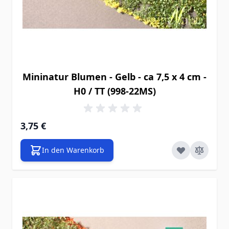
Mininatur Blumen - Gelb - ca 7,5 x 4 cm -
H0 / TT (998-22MS)
3,75 €
In den Warenkorb