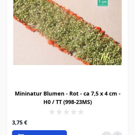
Mininatur Blumen - Rot - ca 7,5 x 4 cm -
H0 / TT (998-23MS)
3,75 €