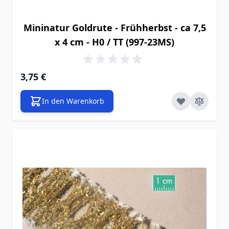
Mininatur Goldrute - Frühherbst - ca 7,5
x 4 cm - H0 / TT (997-23MS)
3,75 €
In den Warenkorb