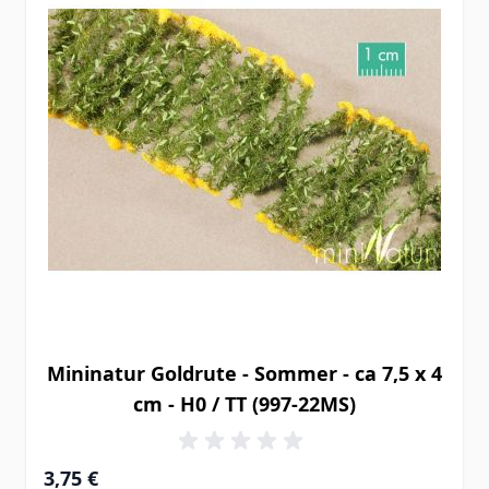
Mininatur Goldrute - Sommer - ca 7,5 x 4
cm - H0 / TT (997-22MS)
3,75 €