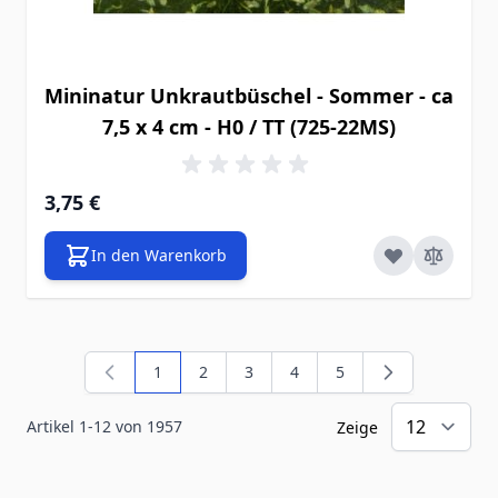
Mininatur Unkrautbüschel - Sommer - ca
7,5 x 4 cm - H0 / TT (725-22MS)
3,75 €
In den Warenkorb
1
2
3
4
5
Sie lesen gerade die Seite
Seite
Seite
Seite
Seite
Artikel
1
-
12
von
1957
Zeige