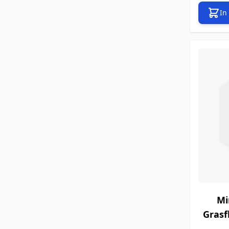
In
Mi
Grasf