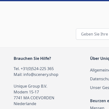
E-Mail-Adresse
Brauchen Sie Hilfe?
Über Uni
Tel. +31(0)524-225 365
Allgemein
Mail:
info@scenery.shop
Datenschu
Unique Group B.V.
Unser Ges
Modem 15-17
7741 MA COEVORDEN
Beurzen 
Niederlande
Messen