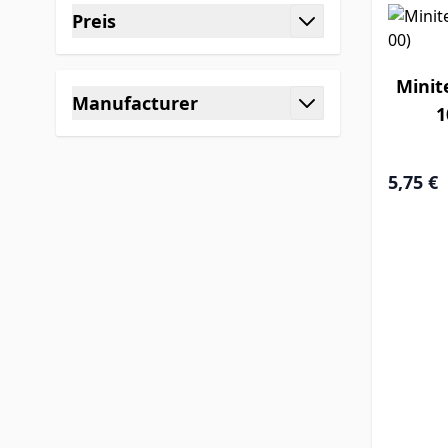
Preis
Filter
Minit
Manufacturer
1
Filter
5,75 €