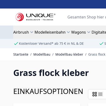
Zum Inhalt springen
Suche
Airbrush
Modelleisenbahn
Wagons
Digitalt
Kostenloser Versand* ab 75 € in NL & DE
S
Startseite
/
Modellbau
/
Modellbau kleber
/
Grass flock
Grass flock kleber
EINKAUFSOPTIONEN
Zur Produktliste springen