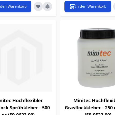
 den Warenkorb
In den Warenkorb
nitec Hochflexibler
Minitec Hochflexi
lock Sprühkleber - 500
Grasflockkleber - 250
gr (59-0622-00)
(59-0522-00)