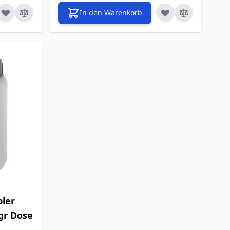
In den Warenkorb
bler
 gr Dose