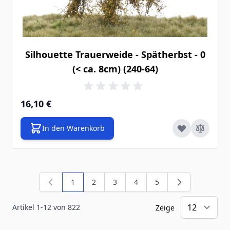
Silhouette Trauerweide - Spätherbst - 0
(< ca. 8cm) (240-64)
16,10 €
In den Warenkorb
1
2
3
4
5
Sie lesen gerade die Seite
Seite
Seite
Seite
Seite
Artikel
1
-
12
von
822
Zeige