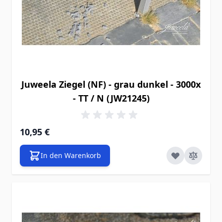
Juweela Ziegel (NF) - grau dunkel - 3000x
- TT / N (JW21245)
10,95 €
In den Warenkorb