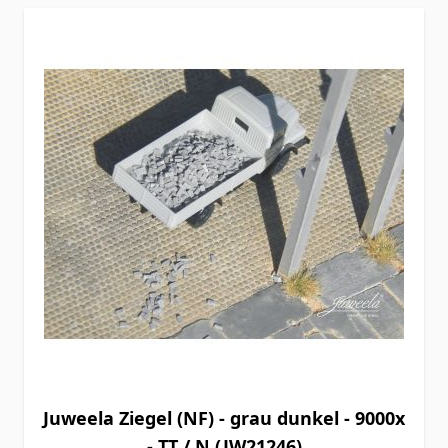
Juweela Ziegel (NF) - grau dunkel - 9000x
- TT / N (JW21246)