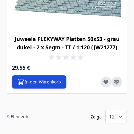
Juweela FLEXYWAY Platten 50x53 - grau
dukel - 2 x Segm - TT / 1:120 (JW21277)
29,55 €
In den Warenkorb
9
Elemente
Zeige