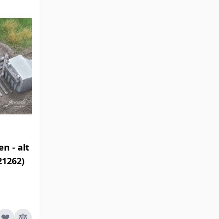
n - alt
W21262)