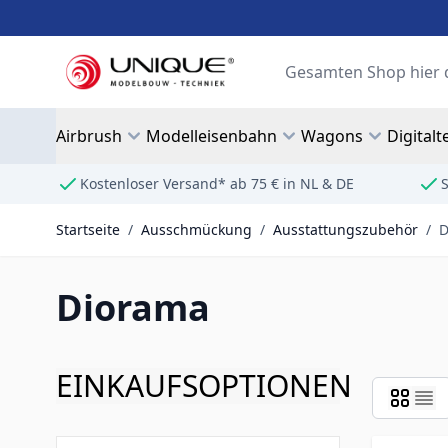
Zum Inhalt springen
Suche
Airbrush
Modelleisenbahn
Wagons
Digitalt
Kostenloser Versand* ab 75 € in NL & DE
S
Startseite
/
Ausschmückung
/
Ausstattungszubehör
/
D
Diorama
EINKAUFSOPTIONEN