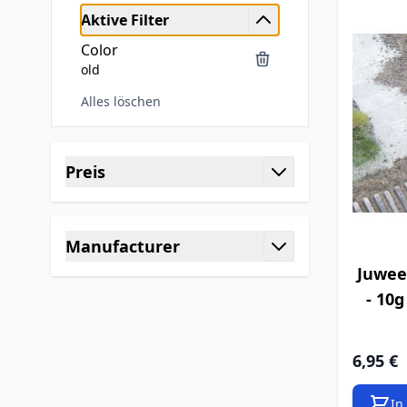
Aktive Filter
Color
old
Alles löschen
Zur Produktliste springen
Preis
Filter
Manufacturer
Filter
Juwee
- 10g
6,95 €
In