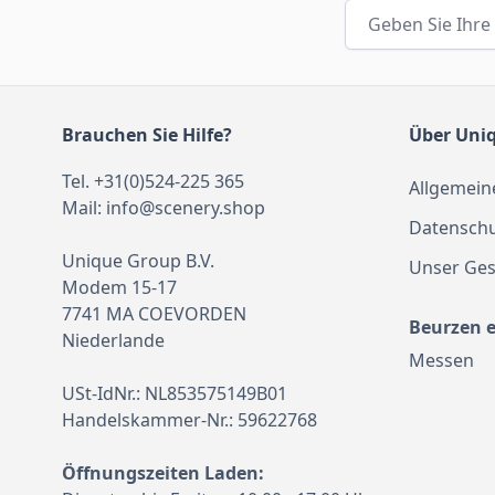
E-Mail-Adresse
Brauchen Sie Hilfe?
Über Uni
Tel. +31(0)524-225 365
Allgemein
Mail:
info@scenery.shop
Datenschu
Unique Group B.V.
Unser Ges
Modem 15-17
7741 MA COEVORDEN
Beurzen 
Niederlande
Messen
USt-IdNr.: NL853575149B01
Handelskammer-Nr.: 59622768
Öffnungszeiten Laden: