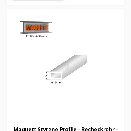
Maquett Styrene Profile - Recheckrohr -