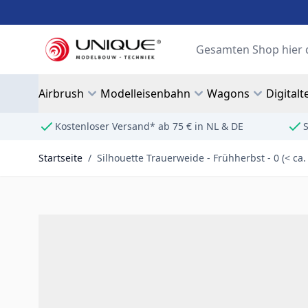
Zum Inhalt springen
Suche
Airbrush
Modelleisenbahn
Wagons
Digitalt
Kostenloser Versand* ab 75 € in NL & DE
S
Startseite
/
Silhouette Trauerweide - Frühherbst - 0 (< ca.