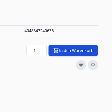
4048847240636
Menge
In den Warenkorb