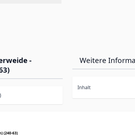
erweide -
Weitere Inform
63)
Inhalt
)
m) (240-63)