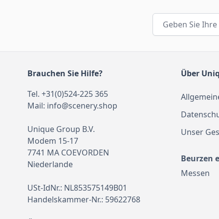
E-Mail-Adresse
Brauchen Sie Hilfe?
Über Uni
Tel. +31(0)524-225 365
Allgemein
Mail:
info@scenery.shop
Datenschu
Unique Group B.V.
Unser Ges
Modem 15-17
7741 MA COEVORDEN
Beurzen 
Niederlande
Messen
USt-IdNr.: NL853575149B01
Handelskammer-Nr.: 59622768