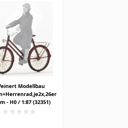
einert Modellbau
+Herrenrad,je2x,26er
m - H0 / 1:87 (32351)