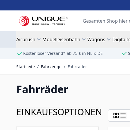
Zum Inhalt springen
Suche
Airbrush
Modelleisenbahn
Wagons
Digitalt
Kostenloser Versand* ab 75 € in NL & DE
S
Startseite
/
Fahrzeuge
/
Fahrräder
Fahrräder
EINKAUFSOPTIONEN