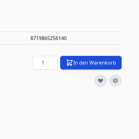
8719865256140
Menge
In den Warenkorb