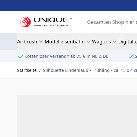
Zum Inhalt springen
Suche
Airbrush
Modelleisenbahn
Wagons
Digitalt
Kostenloser Versand* ab 75 € in NL & DE
S
Startseite
/
Silhouette Lindenlaub - Frühling - ca. 15 x 4 c