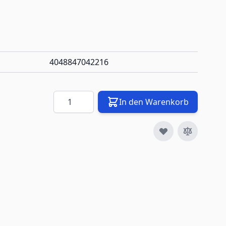
4048847042216
Menge
In den Warenkorb