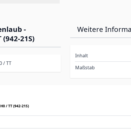
enlaub -
Weitere Inform
T (942-21S)
Inhalt
0 / TT
Maßstab
 H0 / TT (942-21S)