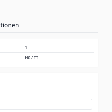
ationen
1
H0 / TT