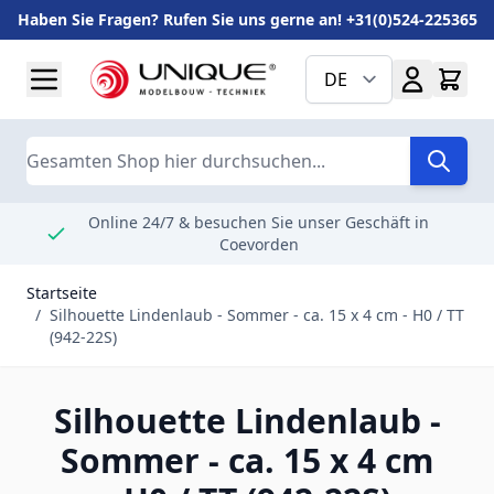
Haben Sie Fragen? Rufen Sie uns gerne an! +31(0)524-225365
Zum Inhalt springen
DE
Suche
Online 24/7 & besuchen Sie unser Geschäft in
Coevorden
Startseite
/
Silhouette Lindenlaub - Sommer - ca. 15 x 4 cm - H0 / TT
(942-22S)
Silhouette Lindenlaub -
Sommer - ca. 15 x 4 cm