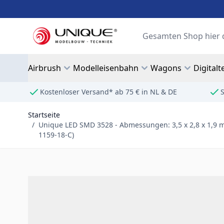
Zum Inhalt springen
Suche
Airbrush
Modelleisenbahn
Wagons
Digitalt
Kostenloser Versand* ab 75 € in NL & DE
S
Startseite
/
Unique LED SMD 3528 - Abmessungen: 3,5 x 2,8 x 1,9 mm
1159-18-C)