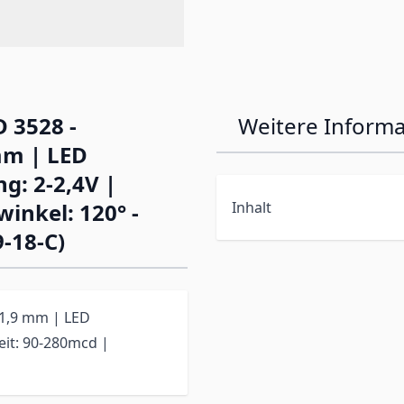
 3528 -
Weitere Inform
mm | LED
g: 2-2,4V |
inkel: 120° -
Inhalt
9-18-C)
 1,9 mm | LED
eit: 90-280mcd |