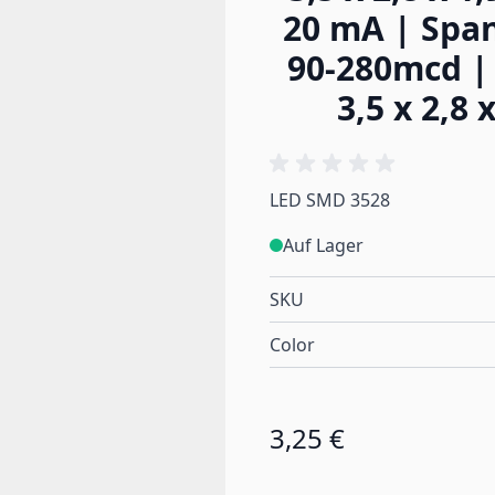
20 mA | Span
90-280mcd | 
3,5 x 2,8
LED SMD 3528
Auf Lager
SKU
Color
3,25 €