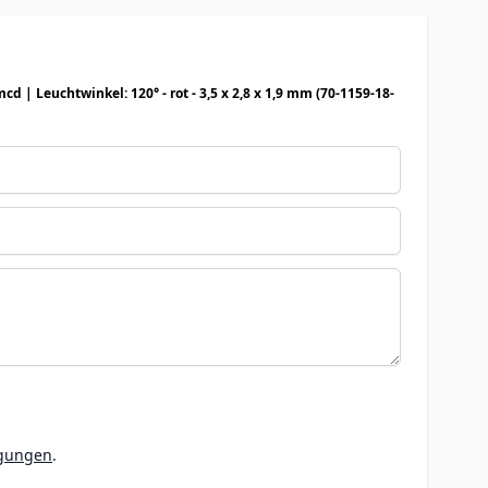
59-18-
ngungen
.