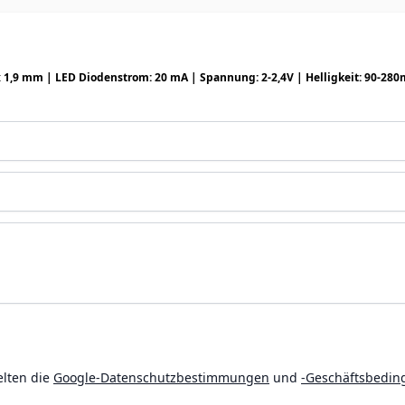
om: 20 mA | Spannung: 2-2,4V | Helligkeit: 90-280mcd | Leuchtwinkel: 120° - rot - 3,5 x 2,8 x 1,9 mm (70-11
elten die
Google-Datenschutzbestimmungen
und
-Geschäftsbedi