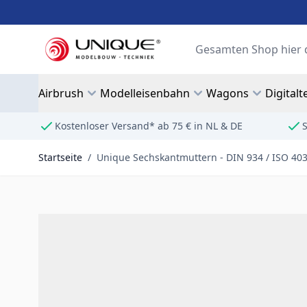
Zum Inhalt springen
Suche
Airbrush
Modelleisenbahn
Wagons
Digitalt
Kostenloser Versand* ab 75 € in NL & DE
S
Startseite
/
Unique Sechskantmuttern - DIN 934 / ISO 4032 