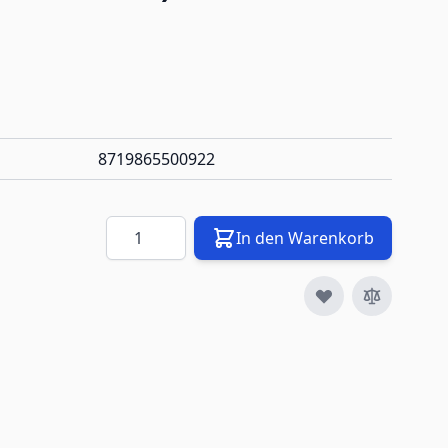
8719865500922
Menge
In den Warenkorb