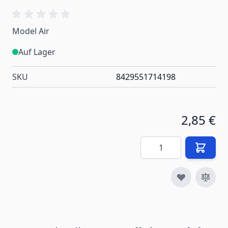
Model Air
Auf Lager
SKU
8429551714198
2,85 €
Menge