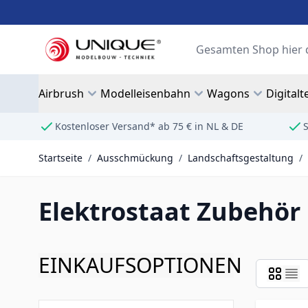
Zum Inhalt springen
Suche
Airbrush
Modelleisenbahn
Wagons
Digitalt
Kostenloser Versand* ab 75 € in NL & DE
S
Startseite
/
Ausschmückung
/
Landschaftsgestaltung
/
Elektrostaat Zubehör
EINKAUFSOPTIONEN