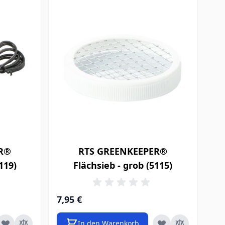
ER®
RTS GREENKEEPER®
119)
Flächsieb - grob (5115)
7,95 €
In den Warenkorb