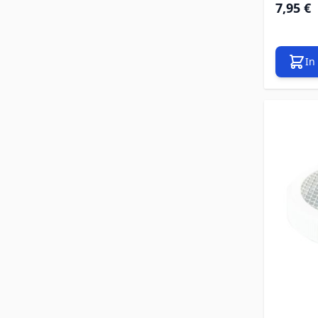
7,95 €
In