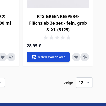
ER®
RTS GREENKEEPER®
00 ml
Flächsieb 3e set - fein, grob
& XL (5125)
28,95 €
In den Warenkorb
Zeige
ade die Seite