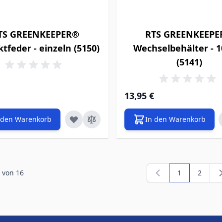
TS GREENKEEPER®
RTS GREENKEEP
tfeder - einzeln (5150)
Wechselbehälter - 1
(5141)
13,95 €
 den Warenkorb
In den Warenkorb
von
16
1
2
Sie lesen ger
Seite