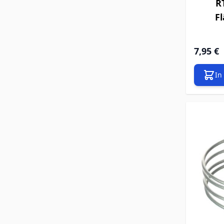
R
Fl
7,95 €
In