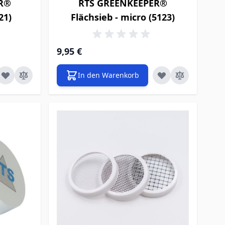
ER®
RTS GREENKEEPER®
21)
Flächsieb - micro (5123)
9,95 €
In den Warenkorb