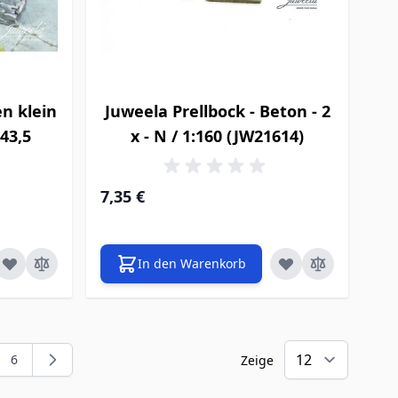
en klein
Juweela Prellbock - Beton - 2
:43,5
x - N / 1:160 (JW21614)
7,35 €
In den Warenkorb
6
Zeige
gerade die Seite
e
Seite