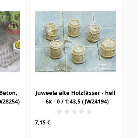
Beton,
Juweela alte Holzfässer - hell
JW28254)
- 6x - 0 / 1:43,5 (JW24194)
7,15 €