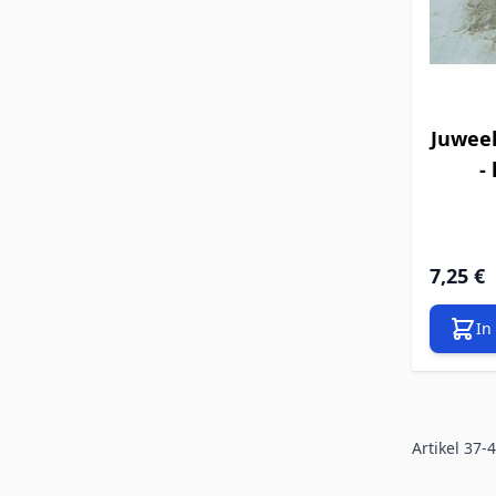
Juweel
- 
7,25 €
In
Artikel
37
-
4