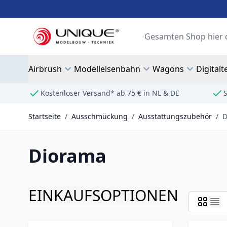
Zum Inhalt springen
Suche
Airbrush
Modelleisenbahn
Wagons
Digitalt
Kostenloser Versand* ab 75 € in NL & DE
S
Startseite
/
Ausschmückung
/
Ausstattungszubehör
/
D
Diorama
EINKAUFSOPTIONEN
Zur Produktliste springen