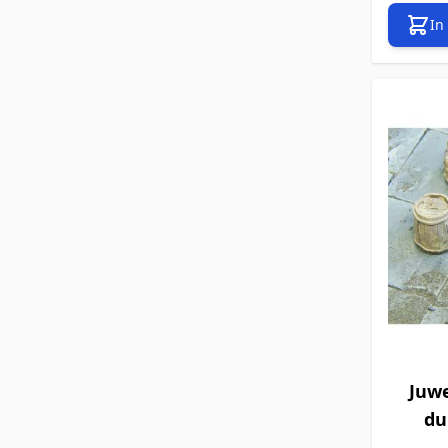
In
Juwe
dun