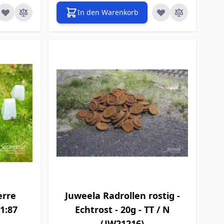
In den Warenkorb
erre
Juweela Radrollen rostig -
 1:87
Echtrost - 20g - TT / N
(JW21216)