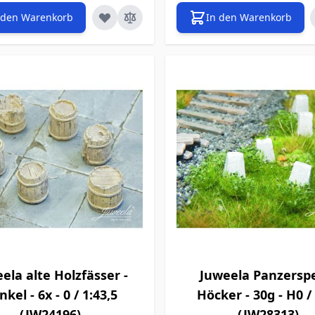
 den Warenkorb
In den Warenkorb
ela alte Holzfässer -
Juweela Panzersp
kel - 6x - 0 / 1:43,5
Höcker - 30g - H0 /
(JW24196)
(JW28313)