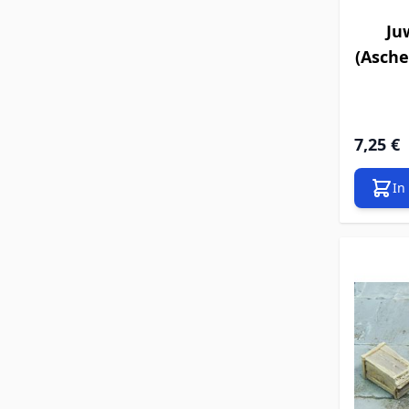
Ju
(Asche
7,25 €
In