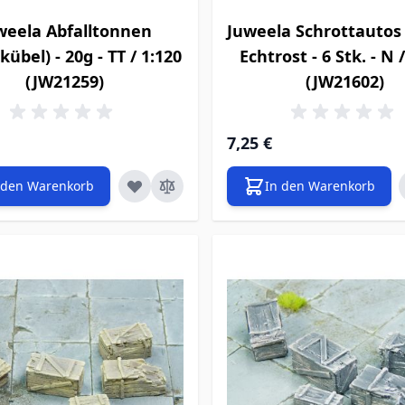
weela Abfalltonnen
Juweela Schrottautos 
kübel) - 20g - TT / 1:120
Echtrost - 6 Stk. - N 
(JW21259)
(JW21602)
7,25 €
 den Warenkorb
In den Warenkorb