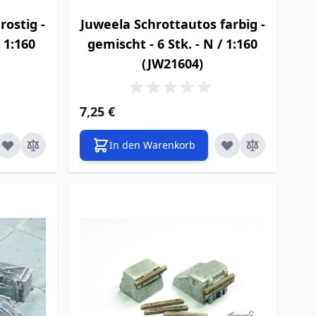
rostig -
Juweela Schrottautos farbig -
/ 1:160
gemischt - 6 Stk. - N / 1:160
(JW21604)
7,25 €
In den Warenkorb