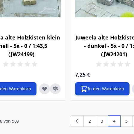
a alte Holzkisten klein
Juweela alte Holzkist
hell - 5x - 0 / 1:43,5
- dunkel - 5x - 0 / 1
(JW24199)
(JW24201)
7,25 €
 den Warenkorb
In den Warenkorb
8
von
509
2
3
4
5
Seite
Seite
Sie lesen 
Seit