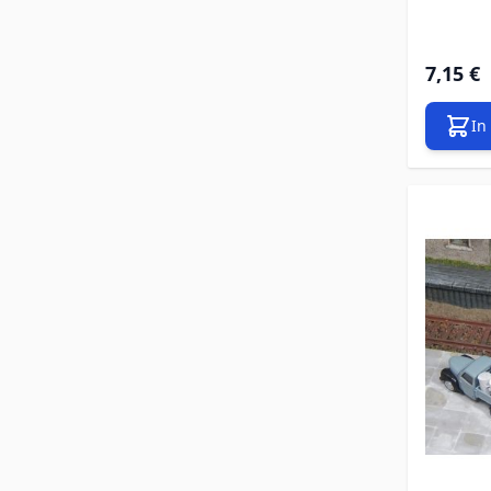
7,15 €
In